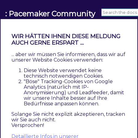
: Pacemaker Community
WIR HÄTTEN IHNEN DIESE MELDUNG
AUCH GERNE ERSPART ...
Pacemaker Community
... aber wir müssen Sie informieren, dass wir auf
unserer Website Cookies verwenden:
The
Pacemaker Community
version is ideal for
Diese Website verwendet keine
smaller projects that are mainly looking for a
technisch notwendigen Cookies.
"Böse" Tracking-Cookies von Google
solution that allows the catalog to be
Analytics (natürlich mit IP-
populated quickly and reliably via an external
Anonymisierung) und Leadfeeder, damit
wir unsere Inhalte besser auf Ihre
system such as a
PIM
.
Bedürfnisse anpassen können.
Pacemaker Community
includes the
Solange Sie nicht explizit akzeptieren, tracken
wir Sie auch nicht.
Pacemaker Import Community
Versprochen!
component
Detaillierte Infos in unserer