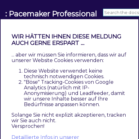
: Pacemaker Professional
WIR HÄTTEN IHNEN DIESE MELDUNG
AUCH GERNE ERSPART ...
Pacemaker Professional
... aber wir müssen Sie informieren, dass wir auf
unserer Website Cookies verwenden:
Contents
Diese Website verwendet keine
Features
technisch notwendigen Cookies.
"Böse" Tracking-Cookies von Google
Pacemaker Professional
is intended for store
Analytics (natürlich mit IP-
Anonymisierung) und Leadfeeder, damit
operators who need to process large and very
wir unsere Inhalte besser auf Ihre
large amounts of data in the shortest possible
Bedürfnisse anpassen können.
time or at short intervals, and who are
Solange Sie nicht explizit akzeptieren, tracken
therefore dependent on maximum
wir Sie auch nicht.
Versprochen!
performance.
Detaillierte Infos in unserer