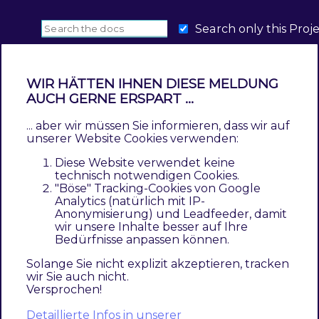
Search only this Proj
WIR HÄTTEN IHNEN DIESE MELDUNG
AUCH GERNE ERSPART ...
Architecture
... aber wir müssen Sie informieren, dass wir auf
unserer Website Cookies verwenden:
Contents
Diese Website verwendet keine
Overview Framework/Components and Modules
technisch notwendigen Cookies.
Pacemaker Context View
"Böse" Tracking-Cookies von Google
Analytics (natürlich mit IP-
Pacemaker Components
Anonymisierung) und Leadfeeder, damit
wir unsere Inhalte besser auf Ihre
Overview Framework/Components and
Bedürfnisse anpassen können.
Modules
Solange Sie nicht explizit akzeptieren, tracken
wir Sie auch nicht.
Pacemaker
is a
Magento
module based
Versprochen!
entirely on
PHP
- so it has access to all
Detaillierte Infos in unserer