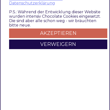
processes running in
Magento
and all available
Datenschutzerklärung
resources.
P.S.: Während der Entwicklung dieser Website
wurden intensiv Chocolate Cookies eingesetzt.
The connection to third-party systems is made
Die sind aber alle schon weg - wir bräuchten
bitte neue.
by standard interfaces such as web services,
CSV
, and
XML
files.
AKZEPTIEREN
To already existing connectors, additionally
VERWEIGERN
needed connectors to other systems can be
implemented quickly.
Pacemaker Context View