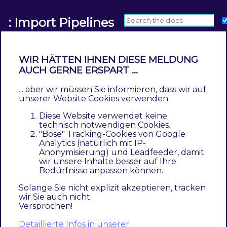
: Import Pipelines
WIR HÄTTEN IHNEN DIESE MELDUNG
AUCH GERNE ERSPART ...
Pacemaker indexer
... aber wir müssen Sie informieren, dass wir auf
unserer Website Cookies verwenden:
The
Pacemaker
indexer replaces the standard
Diese Website verwendet keine
index behavior controlled by cronjobs with its
technisch notwendigen Cookies.
"Böse" Tracking-Cookies von Google
pipelined logic.
Analytics (natürlich mit IP-
Anonymisierung) und Leadfeeder, damit
Pacemaker
indexer disables
Magento’s
wir unsere Inhalte besser auf Ihre
Bedürfnisse anpassen können.
indexing
cron jobs
and allows pipelined
heartbeat
indexing through its pipeline
Solange Sie nicht explizit akzeptieren, tracken
wir Sie auch nicht.
The
Pacemaker
indexer has been specially
Versprochen!
designed for performance and
Detaillierte Infos in unserer