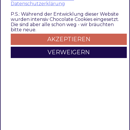
compatibility with import pipelines
Datenschutzerklärung
The index behavior can be optimized
P.S.: Während der Entwicklung dieser Website
wurden intensiv Chocolate Cookies eingesetzt.
project-specifically through extensions and
Die sind aber alle schon weg - wir bräuchten
configurations
bitte neue.
AKZEPTIEREN
The direct indexer commands on the
CLI
level are not affected
VERWEIGERN