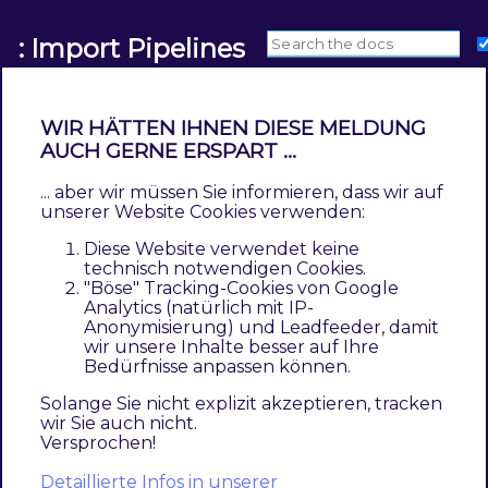
: Import Pipelines
WIR HÄTTEN IHNEN DIESE MELDUNG
AUCH GERNE ERSPART ...
Configuration
... aber wir müssen Sie informieren, dass wir auf
unserer Website Cookies verwenden:
Contents
Diese Website verwendet keine
General Settings
technisch notwendigen Cookies.
"Böse" Tracking-Cookies von Google
General Settings
Analytics (natürlich mit IP-
Anonymisierung) und Leadfeeder, damit
wir unsere Inhalte besser auf Ihre
Bedürfnisse anpassen können.
Config
Type
Default
Description
Solange Sie nicht explizit akzeptieren, tracken
Operation Number
int
500
wir Sie auch nicht.
At which
Versprochen!
number of
Detaillierte Infos in unserer
products