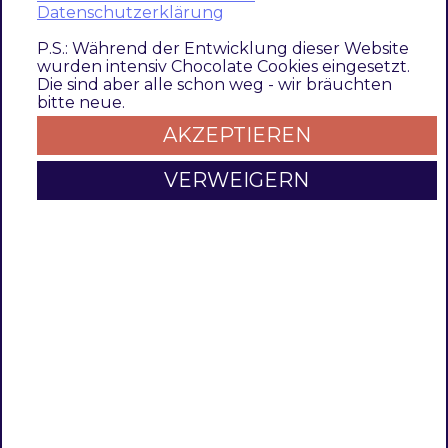
Datenschutzerklärung
Pacemake
r should
P.S.: Während der Entwicklung dieser Website
wurden intensiv Chocolate Cookies eingesetzt.
handle the
Die sind aber alle schon weg - wir bräuchten
requests.
bitte neue.
Default is
AKZEPTIEREN
500
because in
VERWEIGERN
our
evaluation
at a
number of
500
products
pacemake
r was
faster than
the
magento