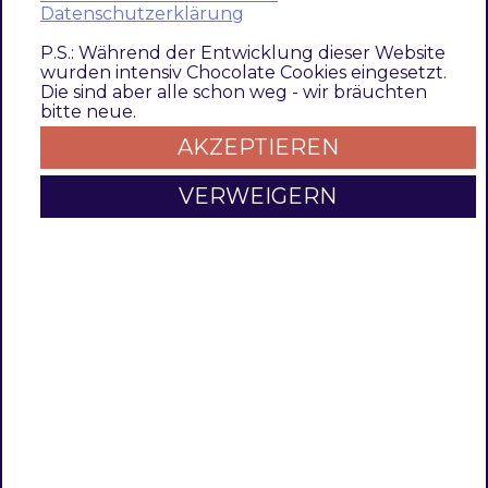
The logic execution is available as a
CLI
Datenschutzerklärung
command
.
P.S.: Während der Entwicklung dieser Website
wurden intensiv Chocolate Cookies eingesetzt.
Die sind aber alle schon weg - wir bräuchten
CLI Command
bitte neue.
AKZEPTIEREN
bin/magento pipeline:heartbeat
VERWEIGERN
Example
Progress of a
pending
pipeline execution
using the
CLI command
.
bin/magento pipeline:status

bin/magento pipeline:details 22

bin/magento pipeline:heartbeat

bin/magento pipeline:details 22

bin/magento pipeline:status