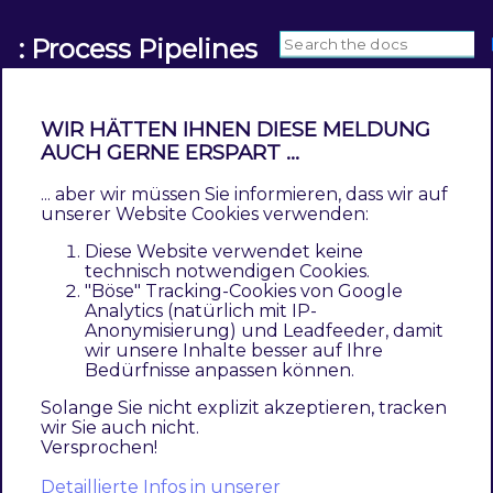
: Process Pipelines
WIR HÄTTEN IHNEN DIESE MELDUNG
AUCH GERNE ERSPART ...
A newer version of this documentation is
... aber wir müssen Sie informieren, dass wir auf
available:
View the Latest Version
unserer Website Cookies verwenden:
Diese Website verwendet keine
Heartbeat
technisch notwendigen Cookies.
"Böse" Tracking-Cookies von Google
Contents
Analytics (natürlich mit IP-
CLI Command
Anonymisierung) und Leadfeeder, damit
Example
wir unsere Inhalte besser auf Ihre
Bedürfnisse anpassen können.
Output
Solange Sie nicht explizit akzeptieren, tracken
The
pipeline heartbeat
is a logic to execute
wir Sie auch nicht.
Versprochen!
steps, create and update pipelines.
Detaillierte Infos in unserer