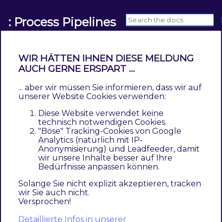
: Process Pipelines
WIR HÄTTEN IHNEN DIESE MELDUNG
AUCH GERNE ERSPART ...
A newer version of this documentation is
... aber wir müssen Sie informieren, dass wir auf
available:
View the Latest Version
unserer Website Cookies verwenden:
Diese Website verwendet keine
Example Configuration
technisch notwendigen Cookies.
"Böse" Tracking-Cookies von Google
Contents
Analytics (natürlich mit IP-
Description
Anonymisierung) und Leadfeeder, damit
Example
wir unsere Inhalte besser auf Ihre
Bedürfnisse anpassen können.
Description
Solange Sie nicht explizit akzeptieren, tracken
wir Sie auch nicht.
Versprochen!
Creation and execution time of cleanup is
daily at 08:00 (GMT+2).
Detaillierte Infos in unserer