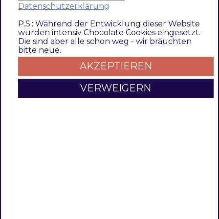
Datenschutzerklärung
All
pipelines
older than two days should be
P.S.: Während der Entwicklung dieser Website
closed and their contents compressed.
wurden intensiv Chocolate Cookies eingesetzt.
Die sind aber alle schon weg - wir bräuchten
All
pipelines
older than 180 days should be
bitte neue.
deleted and also removed from the
AKZEPTIEREN
database.
VERWEIGERN
Example