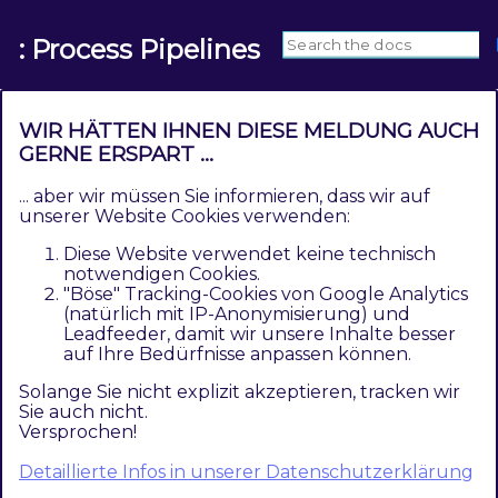
: Process Pipelines
WIR HÄTTEN IHNEN DIESE MELDUNG AUCH
GERNE ERSPART ...
A newer version of this documentation is
... aber wir müssen Sie informieren, dass wir auf
available:
View the Latest Version
unserer Website Cookies verwenden:
Diese Website verwendet keine technisch
Pipeline Initializer
notwendigen Cookies.
"Böse" Tracking-Cookies von Google Analytics
(natürlich mit IP-Anonymisierung) und
The Pipeline Initializer
functionality is
Leadfeeder, damit wir unsere Inhalte besser
auf Ihre Bedürfnisse anpassen können.
located in a separate module.
Solange Sie nicht explizit akzeptieren, tracken wir
The Pipeline Initializer
is used to create and
Sie auch nicht.
process dynamic pipelines.
Versprochen!
Detaillierte Infos in unserer Datenschutzerklärung
Instead of defining
pipelines
via the
pipeline