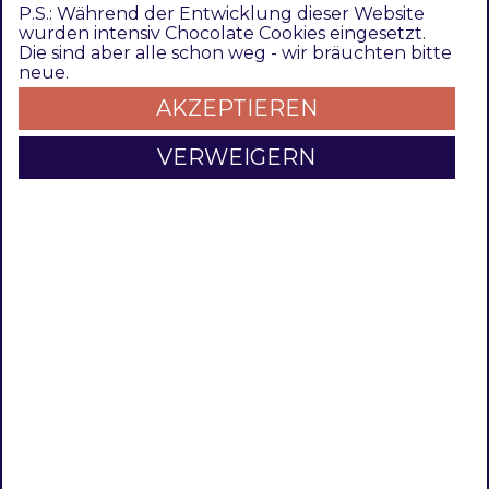
XML
,
pipelines
can also be programmed
P.S.: Während der Entwicklung dieser Website
wurden intensiv Chocolate Cookies eingesetzt.
directly. The data is determined via
Die sind aber alle schon weg - wir bräuchten bitte
implemented
data fetcher
and written with a
neue.
plugin when spawning
pipelines
.
AKZEPTIEREN
The functionality is
activated/deactivated
over
VERWEIGERN
the configuration.
Pipeline Builder
Data Fetcher